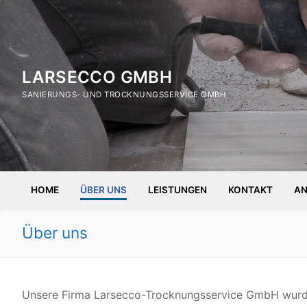
Zum
Inhalt
springen
LARSECCO GMBH
SANIERUNGS- UND TROCKNUNGSSERVICE GMBH
HOME
ÜBER UNS
LEISTUNGEN
KONTAKT
AN
Über uns
Unsere Firma Larsecco-Trocknungsservice GmbH wurd