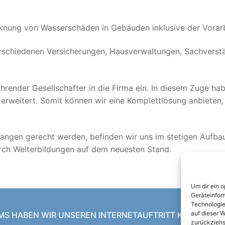
ocknung von Wasserschäden in Gebäuden inklusive der Vorarb
erschiedenen Versicherungen, Hausverwaltungen, Sachverst
ührender Gesellschafter in die Firma ein. In diesem Zuge ha
erweitert. Somit können wir eine Komplettlösung anbieten,
langen gerecht werden, befinden wir uns im stetigen Aufba
urch Weiterbildungen auf dem neuesten Stand.
Um dir ein 
Geräteinfor
Technologie
auf dieser W
MS HABEN WIR UNSEREN INTERNETAUFTRITT KOMPLETT 
zurückziehs